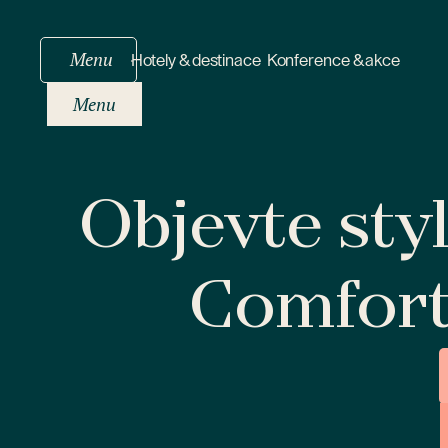
Menu
Hotely & destinace
Konference & akce
Menu
Objevte sty
Comfor