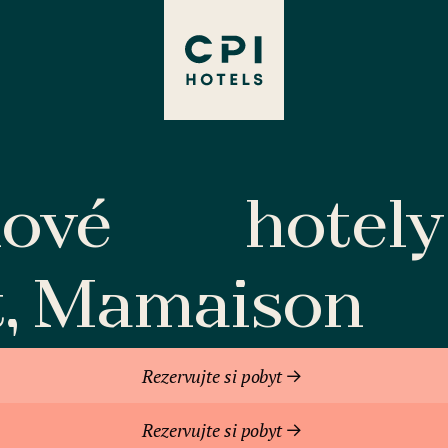
lové
hotely
t, Mamaison
Rezervujte si pobyt
Rezervujte si pobyt