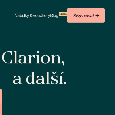
Rezervovat
Novinka
Nabídky & vouchery
Blog
 Clarion,
a další.