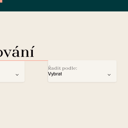
ování
Řadit podle:
Vybrat
doporučení
Dobíjecí stanice pro elektromo
ba
počtu hvězd
Lobby Lounge
abecedy
Trezor
Malí domácí mazlíčci vítáni