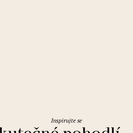
2
Rodinné pobyty
Svatební prostory
Varšava
(Polsko)
1
Eurovíkendy
Parkování
Vídeň
(Rakousko)
Levné ubytování
WIFI zdarma
Gastronomie
Bazén
Konference
Sauna
U moře
Bar
Inspirujte se