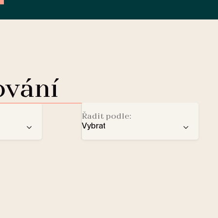
ování
Řadit podle:
Vybrat
doporučení
Dobíjecí stanice pro elektromo
ba
počtu hvězd
Lobby Lounge
abecedy
Trezor
Malí domácí mazlíčci vítáni