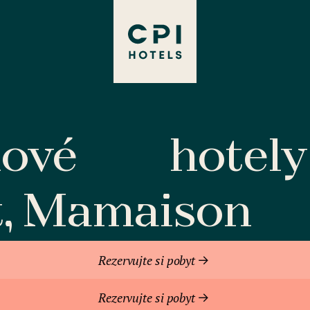
lové
hotely
t, Mamaison
Rezervujte si pobyt
Rezervujte si pobyt