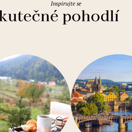
Inspirujte se
2
Rodinné pobyty
Svatební prostory
Varšava
(Polsko)
skutečné pohodlí
1
Eurovíkendy
Parkování
Vídeň
(Rakousko)
Levné ubytování
WIFI zdarma
Gastronomie
Bazén
Konference
Sauna
U moře
Bar