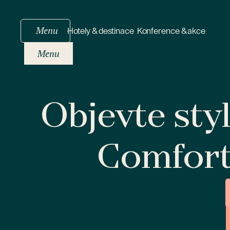
Menu
Hotely & destinace
Konference & akce
Menu
Objevte sty
Comfor