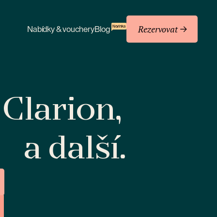
Rezervovat
Novinka
Nabídky & vouchery
Blog
 Clarion,
a další.