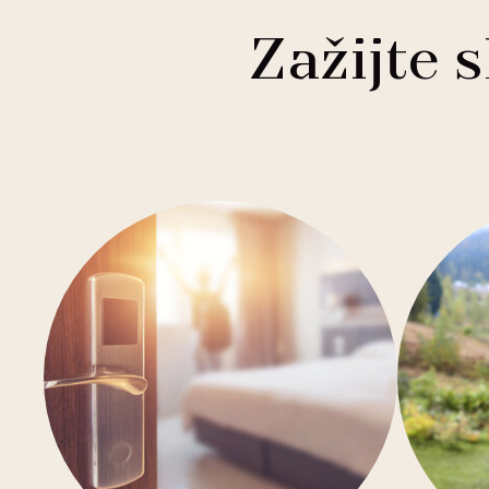
1
Buddha-Bar Hotel
Františkovy Lázně
Zažijte 
1
Holiday Inn
Hradec Králové
1
Quality Hotels
Liberec
2
Badenia
Olomouc
3
Private Label Hotels
Ostrava
1
Ubytovny.cz
Špindlerův Mlýn
1
Ústí nad Labem