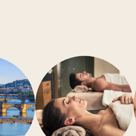
Konferenční místnosti
Bezbariérový přístup
Klimatizace
Posilovna
Wellness
Restaurace