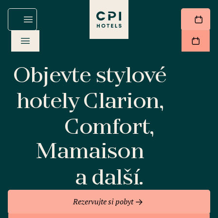
Objevte stylové
hotely Clarion,
Comfort,
Mamaison
a další.
Rezervujte si pobyt