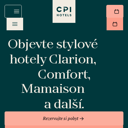
Objevte stylové
hotely Clarion,
Comfort,
Mamaison
a další.
Rezervujte si pobyt