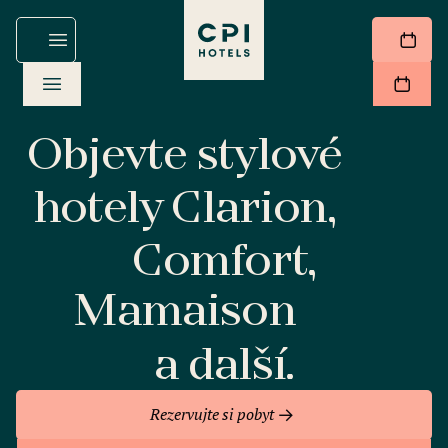
Objevte stylové
hotely Clarion,
Comfort,
Mamaison
a další.
Rezervujte si pobyt