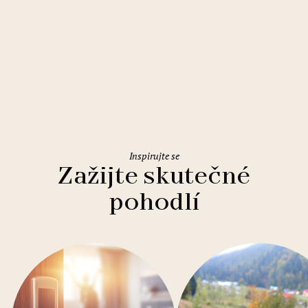
Řím
Holiday Inn Rome Eur Parco dei
Medici
Inspirujte se
Zažijte skutečné
pohodlí