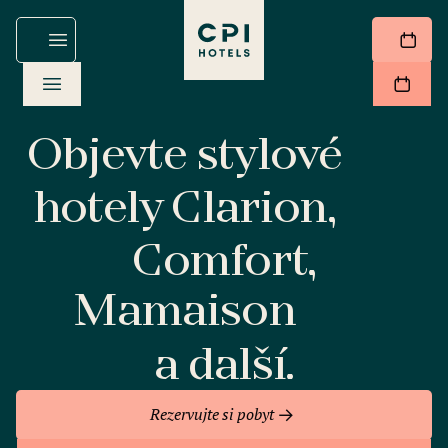
Objevte stylové
hotely Clarion,
Comfort,
Mamaison
a další.
Rezervujte si pobyt