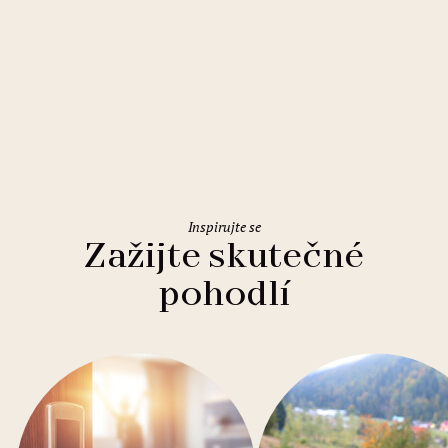
Řím
Holiday Inn Rome Eur Parco dei
Medici
Inspirujte se
Zažijte skutečné
pohodlí