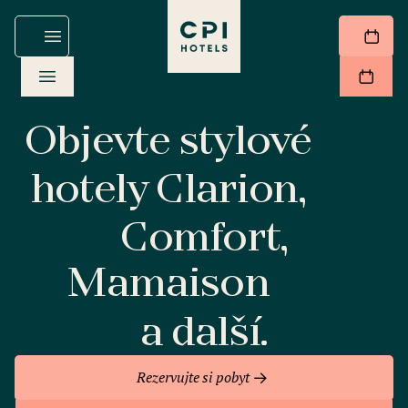
Objevte stylové
hotely Clarion,
Comfort,
Mamaison
a další.
Rezervujte si pobyt