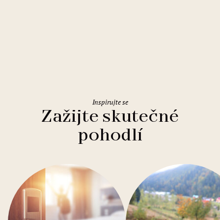
Řím
Holiday Inn Rome Eur Parco dei
Medici
Inspirujte se
Zažijte skutečné
pohodlí