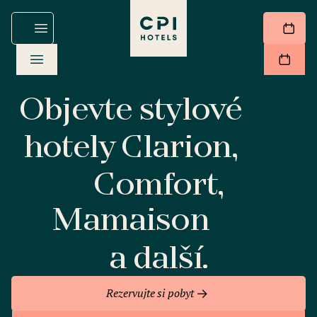
Objevte stylové
hotely Clarion,
Comfort,
Mamaison
a další.
Rezervujte si pobyt