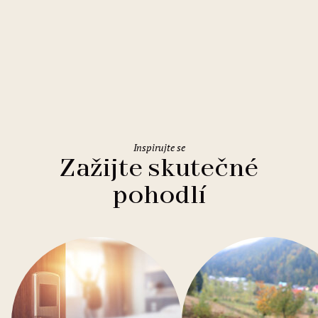
Řím
Holiday Inn Rome Eur Parco dei
Medici
Inspirujte se
Zažijte skutečné
pohodlí