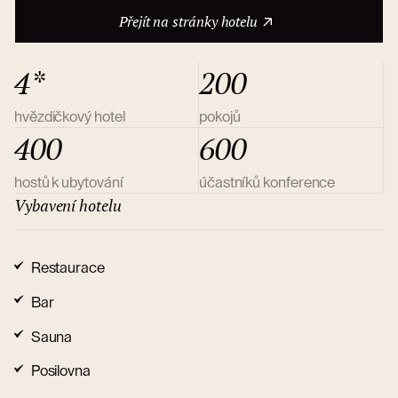
O hotelu
Přejít na stránky hotelu
4*
200
hvězdičkový hotel
pokojů
400
600
hostů k ubytování
účastníků konference
Vybavení hotelu
Restaurace
Bar
Sauna
Posilovna