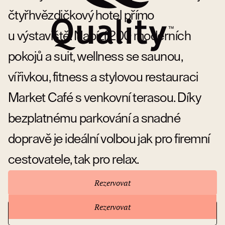
čtyřhvězdičkový hotel přímo
u výstaviště. Nabízí 200 moderních
pokojů a suit, wellness se saunou,
vířivkou, fitness a stylovou restauraci
Market Café s venkovní terasou. Díky
bezplatnému parkování a snadné
dopravě je ideální volbou jak pro firemní
cestovatele, tak pro relax.
Rezervovat
Rezervovat
Přejít na stránky hotelu