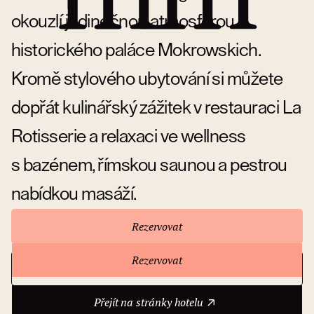
okouzlí jedinečnou atmosférou
historického paláce Mokrowskich.
Kromě stylového ubytování si můžete
dopřát kulinářský zážitek v restauraci La
Rotisserie a relaxaci ve wellness
s bazénem, římskou saunou a pestrou
nabídkou masáží.
Rezervovat
Rezervovat
Přejít na stránky hotelu
O hotelu
Přejít na stránky hotelu