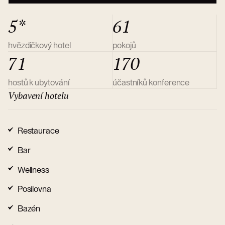
5*
61
hvězdičkový hotel
pokojů
71
170
hostů k ubytování
účastníků konference
Vybavení hotelu
Restaurace
Bar
Wellness
Posilovna
Bazén