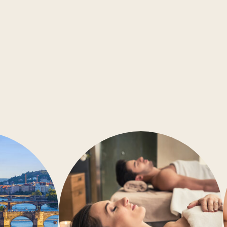
ABC
Zimmersafe
Kleine Haustiere sind willko
Konferenzräume
Barrierefrei
Klimaanlage
Fitness-Studio
Wellness
Restaurant