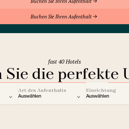
Buchen Sie Ihren Aufenthalt
Buchen Sie Ihren Aufenthalt
fast 40 Hotels
 Sie die perfekte 
Art des Aufenthalts
Einrichtung
Auswählen
Auswählen
ere Länder
Residenz
Aktivitäten für Kin
2
Berghotels
Streaming Dienst
Bratislava
(Slowakei)