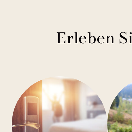
1
Mamaison Collection
Brno
1
Courtyard by Marriott
Budweis
1
Buddha-Bar Hotel
Franzensbad
Erleben S
1
Holiday Inn
Hradec Králové
1
Quality Hotels
Liberec
2
Badenia
Olmütz
3
Private Label Hotels
Ostrava
1
Ubytovny.cz
Spindlermühle
1
Ústí nad Labem