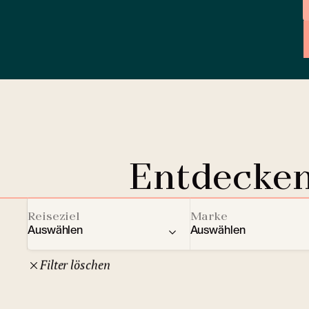
Entdecken
Reiseziel
Marke
Auswählen
Auswählen
Filter löschen
22
Tschechische Republik
Clarion Hotels
And
10
Comfort Hotels
Prag