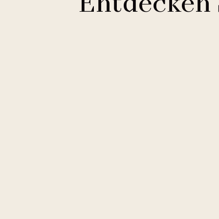
Entdecken 
Clarion Hotels
11 Hotels
Courtyard by Marriott
2 Hotels