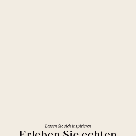
Liberec
Clarion Grandhotel Zlatý Lev
Lassen Sie sich inspirieren
Erleben Sie echten