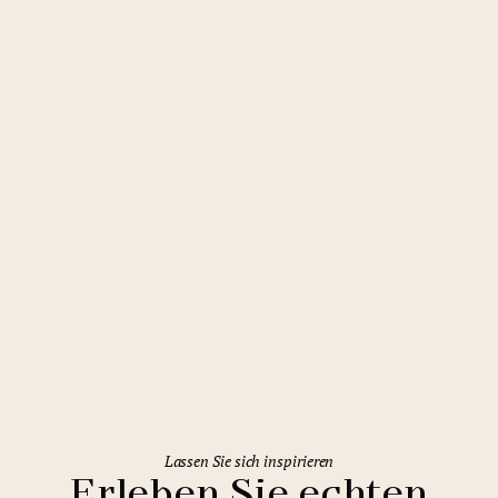
Liberec
Clarion Grandhotel Zlatý Lev
Lassen Sie sich inspirieren
Erleben Sie echten