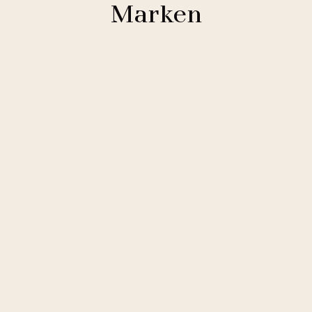
Marken
Clarion Hotels
11 Hotels
Comfort Hotels
2 Hotels