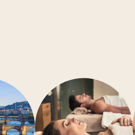
ABC
Zimmersafe
Kleine Haustiere sind willko
Konferenzräume
Barrierefrei
Klimaanlage
Fitness-Studio
Wellness
Restaurant