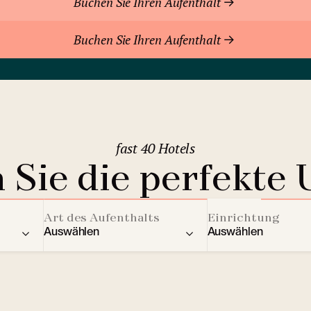
Buchen Sie Ihren Aufenthalt
Buchen Sie Ihren Aufenthalt
fast 40 Hotels
 Sie die perfekte 
Art des Aufenthalts
Einrichtung
Auswählen
Auswählen
ere Länder
Residenz
Aktivitäten für Kin
2
Berghotels
Streaming Dienst
Bratislava
(Slowakei)