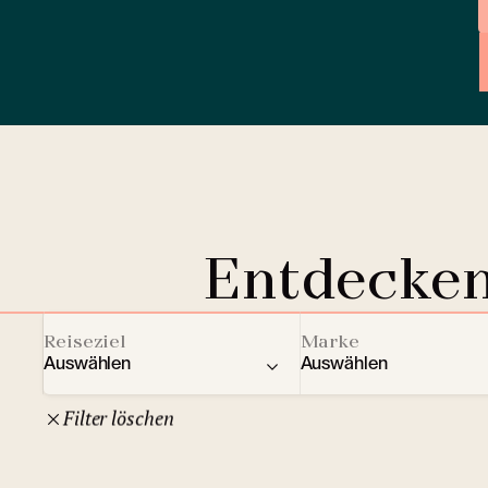
Entdecken
Reiseziel
Marke
Auswählen
Auswählen
Filter löschen
22
Tschechische Republik
Clarion Hotels
And
10
Comfort Hotels
Prag