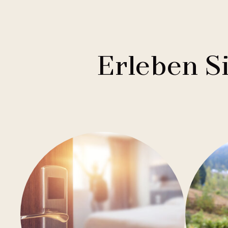
1
Mamaison Collection
Brno
1
Courtyard by Marriott
Budweis
1
Buddha-Bar Hotel
Franzensbad
Erleben S
1
Holiday Inn
Hradec Králové
1
Quality Hotels
Liberec
2
Badenia
Olmütz
3
Private Label Hotels
Ostrava
1
Ubytovny.cz
Spindlermühle
1
Ústí nad Labem