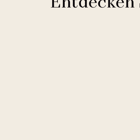
Entdecken 
Clarion Hotels
11 Hotels
Courtyard by Marriott
2 Hotels