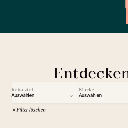
Entdecken
Reiseziel
Marke
Auswählen
Auswählen
Filter löschen
22
Tschechische Republik
Clarion Hotels
And
10
Comfort Hotels
Prag