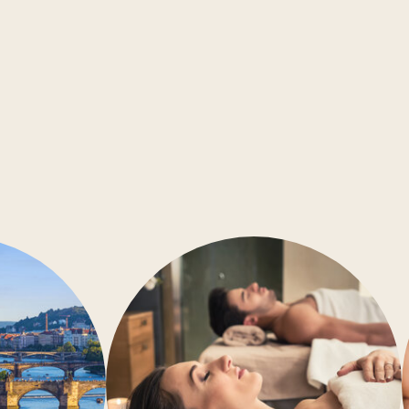
ABC
Zimmersafe
Kleine Haustiere sind willko
Konferenzräume
Barrierefrei
Klimaanlage
Fitness-Studio
Wellness
Restaurant