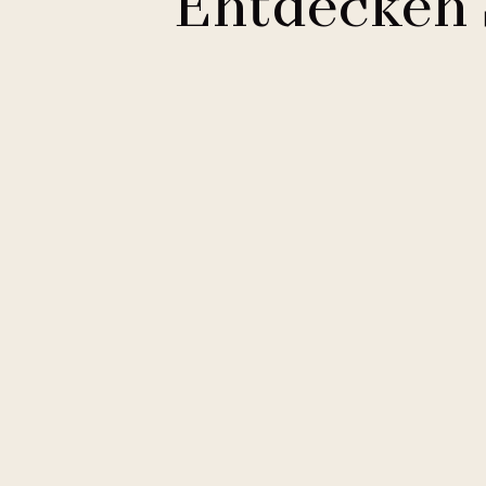
Entdecken 
Clarion Hotels
11 Hotels
Courtyard by Marriott
2 Hotels