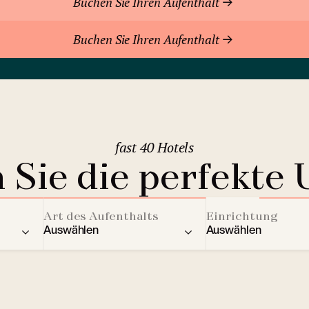
Buchen Sie Ihren Aufenthalt
Buchen Sie Ihren Aufenthalt
fast 40 Hotels
 Sie die perfekte 
Art des Aufenthalts
Einrichtung
Auswählen
Auswählen
ere Länder
Residenz
Aktivitäten für Kin
2
Berghotels
Streaming Dienst
Bratislava
(Slowakei)