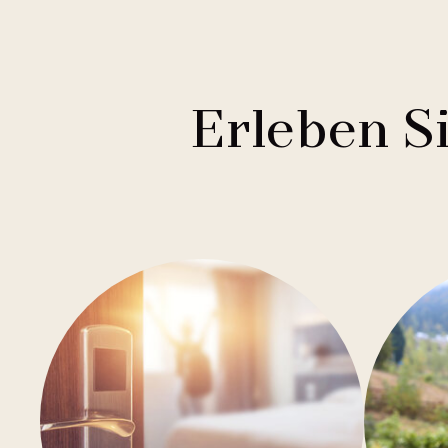
1
Mamaison Collection
Brno
1
Courtyard by Marriott
Budweis
1
Buddha-Bar Hotel
Franzensbad
Erleben S
1
Holiday Inn
Hradec Králové
1
Quality Hotels
Liberec
2
Badenia
Olmütz
3
Private Label Hotels
Ostrava
1
Ubytovny.cz
Spindlermühle
1
Ústí nad Labem