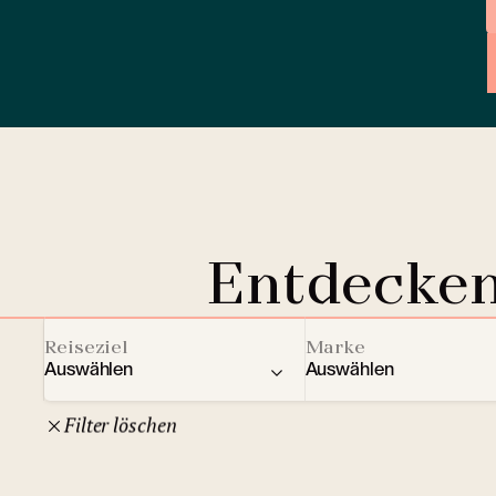
Entdecken
Reiseziel
Marke
Auswählen
Auswählen
Filter löschen
22
Tschechische Republik
Clarion Hotels
And
10
Comfort Hotels
Prag