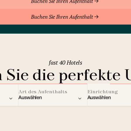
Buchen Sie Ihren Aufenthalt
Buchen Sie Ihren Aufenthalt
fast 40 Hotels
 Sie die perfekte 
Art des Aufenthalts
Einrichtung
Auswählen
Auswählen
ere Länder
Residenz
Aktivitäten für Kin
2
Berghotels
Streaming Dienst
Bratislava
(Slowakei)