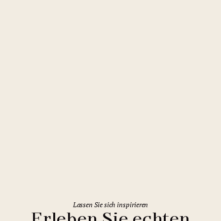
Liberec
Clarion Grandhotel Zlatý Lev
Lassen Sie sich inspirieren
Erleben Sie echten