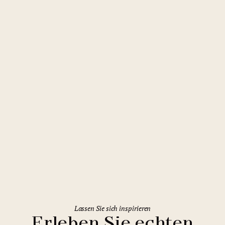
Rekonstruktion
Brno
Quality Hotel Brno Exhibition Centre
Lassen Sie sich inspirieren
Erleben Sie echten