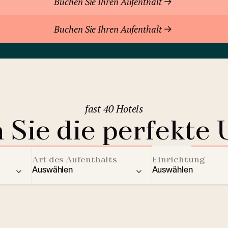
Buchen Sie Ihren Aufenthalt
Buchen Sie Ihren Aufenthalt
fast 40 Hotels
 Sie die perfekte 
Art des Aufenthalts
Einrichtung
Auswählen
Auswählen
ere Länder
Residenz
Aktivitäten für Kin
2
Berghotels
Streaming Dienst
Bratislava
(Slowakei)