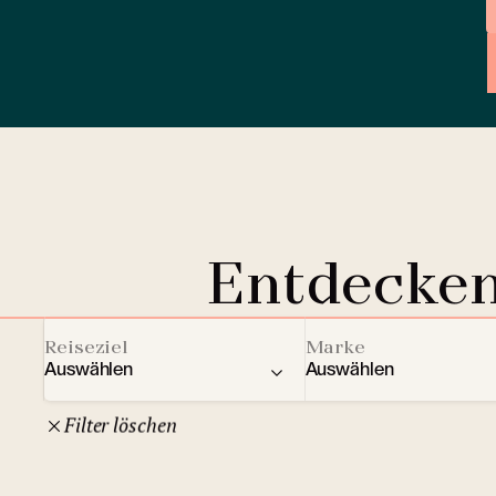
Entdecken
Reiseziel
Marke
Auswählen
Auswählen
Filter löschen
22
Tschechische Republik
Clarion Hotels
And
10
Comfort Hotels
Prag