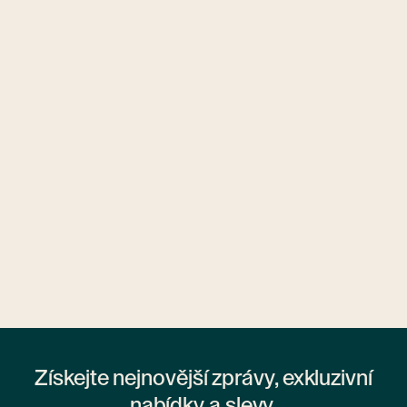
Ubytovny.cz
1 ubytovna
Získejte nejnovější zprávy, exkluzivní
nabídky a slevy.