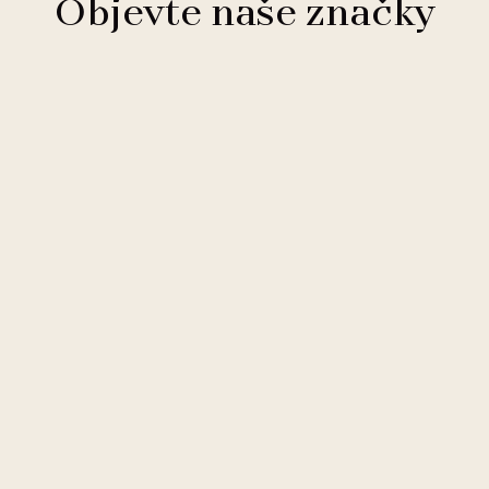
Objevte naše značky
Clarion Hotels
11 hotelů
Comfort Hotels
2 hotely