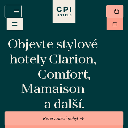
Objevte stylové
hotely Clarion,
Comfort,
Mamaison
a další.
Rezervujte si pobyt