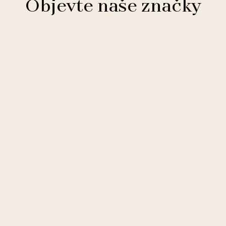
Objevte naše značky
Clarion Hotels
11 hotelů
Comfort Hotels
2 hotely