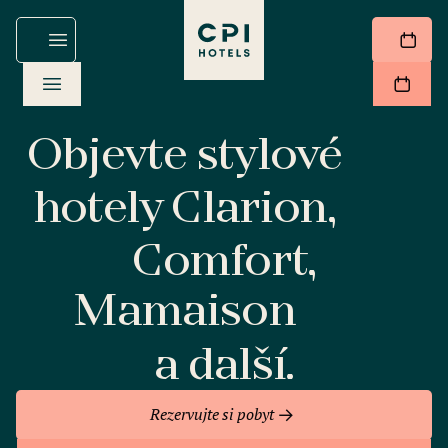
Objevte stylové
hotely Clarion,
Comfort,
Mamaison
a další.
Rezervujte si pobyt