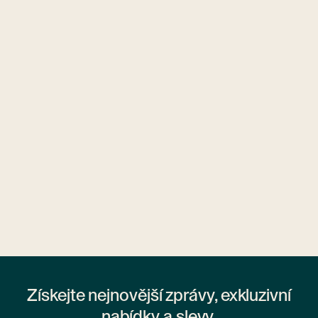
Ubytovny.cz
1 ubytovna
Získejte nejnovější zprávy, exkluzivní
nabídky a slevy.