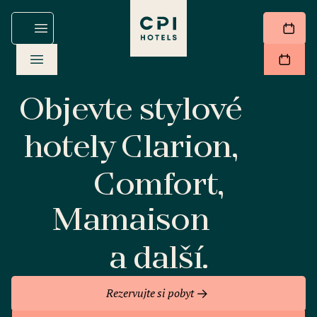
Objevte stylové
hotely Clarion,
Comfort,
Mamaison
a další.
Rezervujte si pobyt