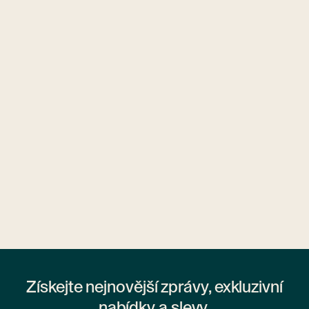
Ubytovny.cz
1 ubytovna
Získejte nejnovější zprávy, exkluzivní
nabídky a slevy.