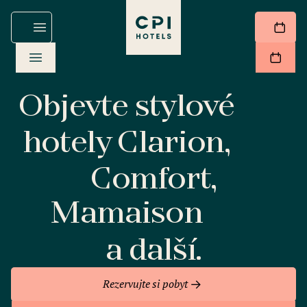
Objevte stylové
hotely Clarion,
Comfort,
Mamaison
a další.
Rezervujte si pobyt