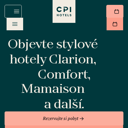
Objevte stylové
hotely Clarion,
Comfort,
Mamaison
a další.
Rezervujte si pobyt