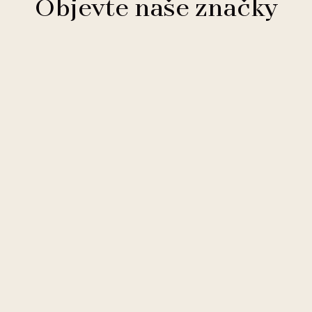
Objevte naše značky
Clarion Hotels
11 hotelů
Comfort Hotels
2 hotely