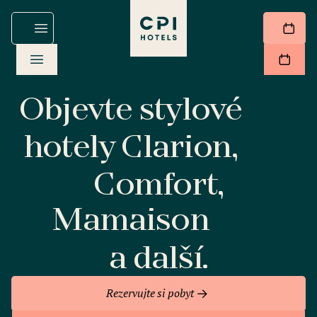
Objevte stylové
hotely Clarion,
Comfort,
Mamaison
a další.
Rezervujte si pobyt