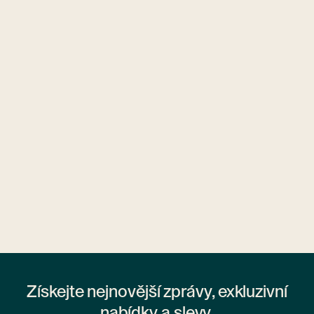
Ubytovny.cz
1 ubytovna
Získejte nejnovější zprávy, exkluzivní
nabídky a slevy.