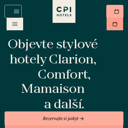
Objevte stylové
hotely Clarion,
Comfort,
Mamaison
a další.
Rezervujte si pobyt