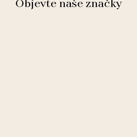
Objevte naše značky
Clarion Hotels
11 hotelů
Comfort Hotels
2 hotely