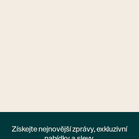
Ubytovny.cz
1 ubytovna
Získejte nejnovější zprávy, exkluzivní
nabídky a slevy.