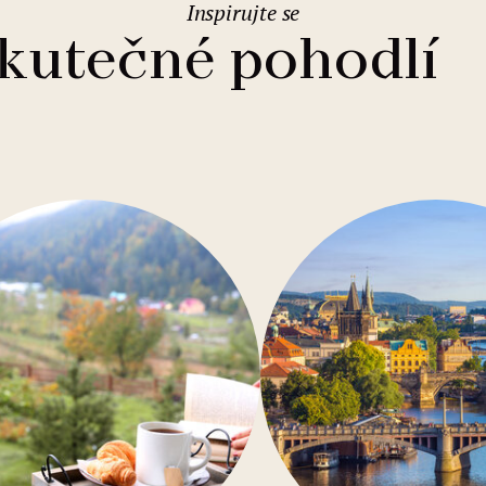
Inspirujte se
2
Rodinné pobyty
Svatební prostory
Varšava
(Polsko)
skutečné pohodlí
1
Eurovíkendy
Parkování
Vídeň
(Rakousko)
Levné ubytování
WIFI zdarma
Gastronomie
Bazén
Konference
Sauna
U moře
Bar