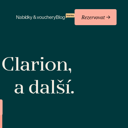
Rezervovat
Novinka
Nabídky & vouchery
Blog
 Clarion,
a další.