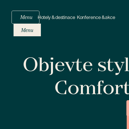
Menu
Hotely & destinace
Konference & akce
Menu
Objevte sty
Comfor