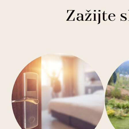
1
Buddha-Bar Hotel
Františkovy Lázně
Zažijte 
1
Holiday Inn
Hradec Králové
1
Quality Hotels
Liberec
2
Badenia
Olomouc
3
Private Label Hotels
Ostrava
1
Ubytovny.cz
Špindlerův Mlýn
1
Ústí nad Labem