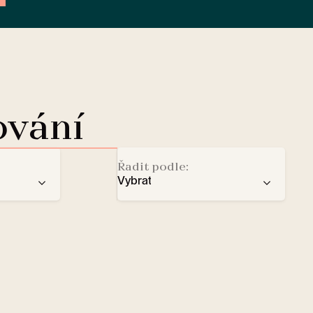
ování
Řadit podle:
Vybrat
doporučení
Dobíjecí stanice pro elektromo
ba
počtu hvězd
Lobby Lounge
abecedy
Trezor
Malí domácí mazlíčci vítáni