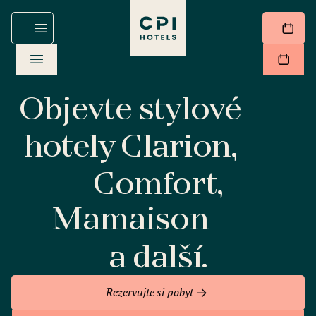
Objevte stylové
hotely Clarion,
Comfort,
Mamaison
a další.
Rezervujte si pobyt