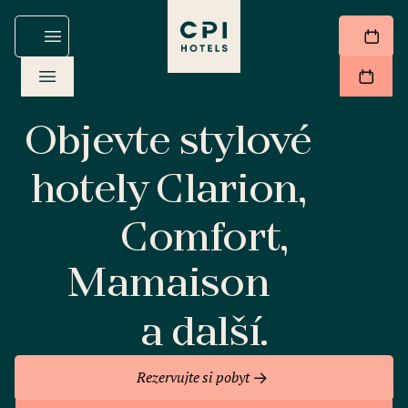
Objevte stylové
hotely Clarion,
Comfort,
Mamaison
a další.
Rezervujte si pobyt