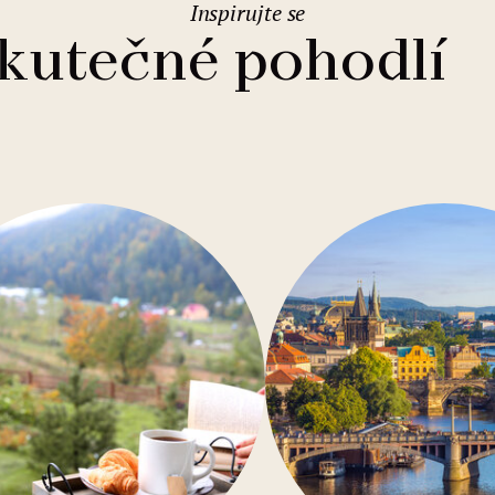
Inspirujte se
2
Rodinné pobyty
Svatební prostory
Varšava
(Polsko)
skutečné pohodlí
1
Eurovíkendy
Parkování
Vídeň
(Rakousko)
Levné ubytování
WIFI zdarma
Gastronomie
Bazén
Konference
Sauna
U moře
Bar