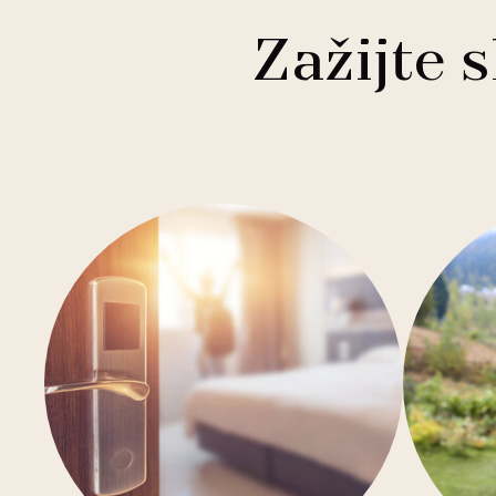
1
Buddha-Bar Hotel
Františkovy Lázně
Zažijte 
1
Holiday Inn
Hradec Králové
1
Quality Hotels
Liberec
2
Badenia
Olomouc
3
Private Label Hotels
Ostrava
1
Ubytovny.cz
Špindlerův Mlýn
1
Ústí nad Labem