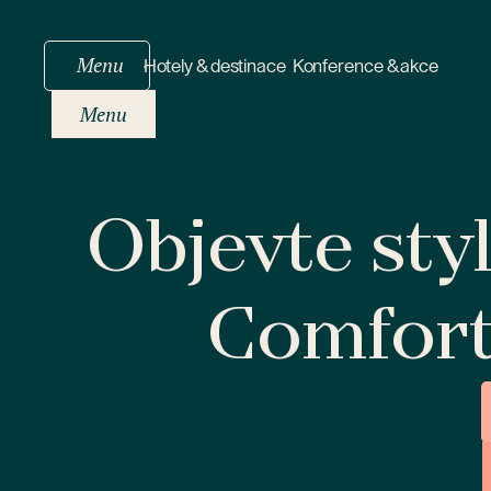
Menu
Hotely & destinace
Konference & akce
Menu
Objevte sty
Comfor