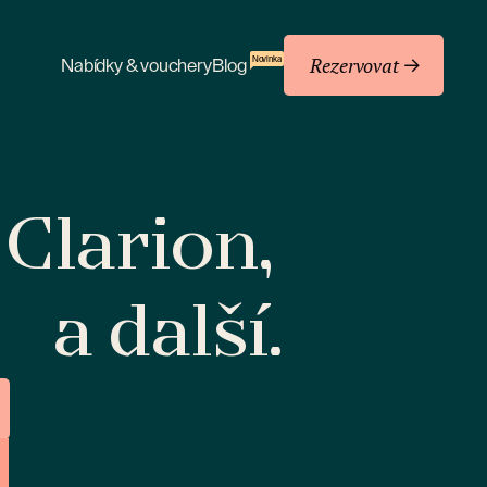
Rezervovat
Novinka
Nabídky & vouchery
Blog
 Clarion,
a další.