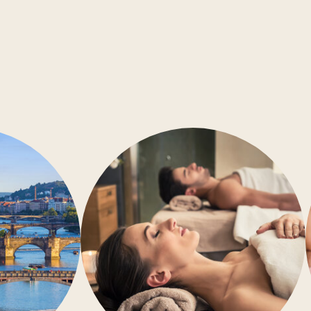
Konferenční místnosti
Bezbariérový přístup
Klimatizace
Posilovna
Wellness
Restaurace