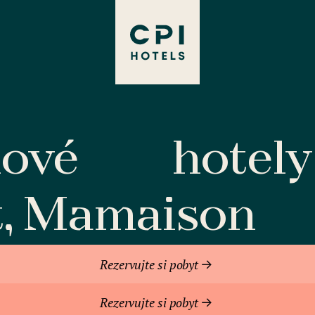
lové
hotely
t, Mamaison
Rezervujte si pobyt
Rezervujte si pobyt