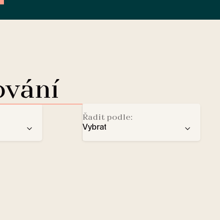
ování
Řadit podle:
Vybrat
doporučení
Dobíjecí stanice pro elektromo
ba
počtu hvězd
Lobby Lounge
abecedy
Trezor
Malí domácí mazlíčci vítáni