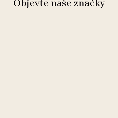
Objevte naše značky
Clarion Hotels
11 hotelů
Comfort Hotels
2 hotely