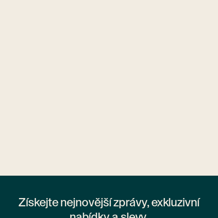
Ubytovny.cz
1 ubytovna
Získejte nejnovější zprávy, exkluzivní
nabídky a slevy.