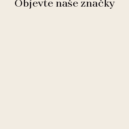
Objevte naše značky
Clarion Hotels
11 hotelů
Comfort Hotels
2 hotely