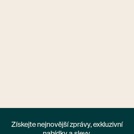
Ubytovny.cz
1 ubytovna
Získejte nejnovější zprávy, exkluzivní
nabídky a slevy.