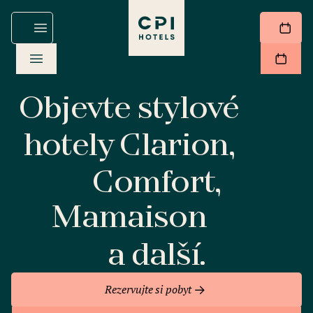
Objevte stylové
hotely Clarion,
Comfort,
Mamaison
a další.
Rezervujte si pobyt