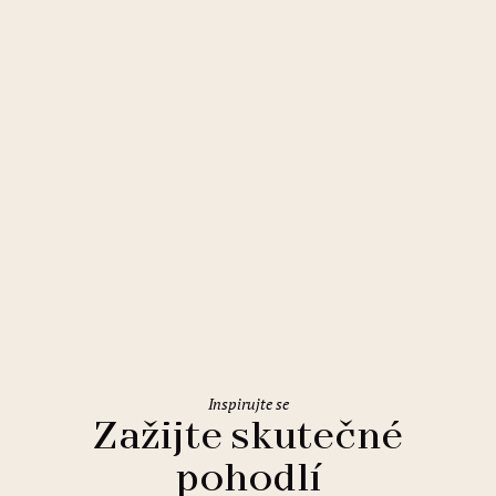
Řím
Holiday Inn Rome Eur Parco dei
Medici
Inspirujte se
Zažijte skutečné
pohodlí