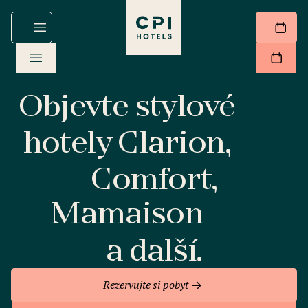
Objevte stylové
hotely Clarion,
Comfort,
Mamaison
a další.
Rezervujte si pobyt