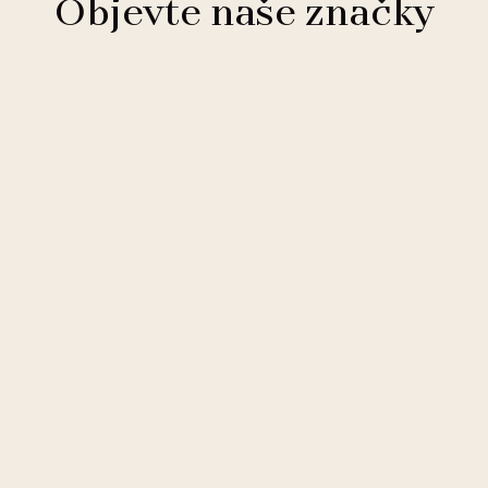
Objevte naše značky
Clarion Hotels
11 hotelů
Comfort Hotels
2 hotely