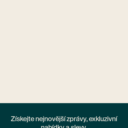
Ubytovny.cz
1 ubytovna
Získejte nejnovější zprávy, exkluzivní
nabídky a slevy.