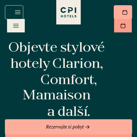
Objevte stylové
hotely Clarion,
Comfort,
Mamaison
a další.
Rezervujte si pobyt