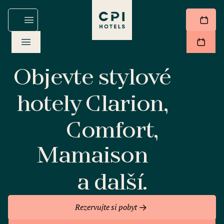
Objevte stylové
hotely Clarion,
Comfort,
Mamaison
a další.
Rezervujte si pobyt