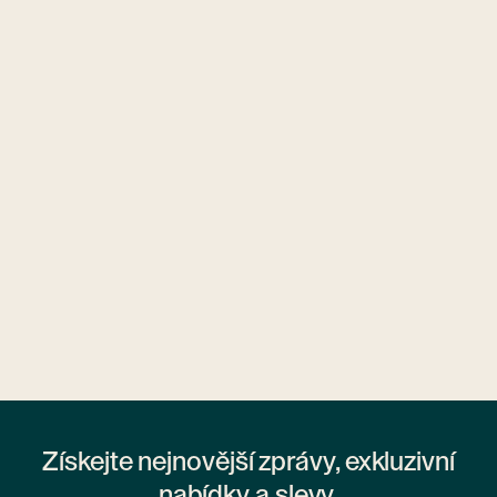
Ubytovny.cz
1 ubytovna
Získejte nejnovější zprávy, exkluzivní
nabídky a slevy.