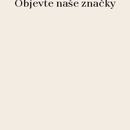
Objevte naše značky
Clarion Hotels
11 hotelů
Comfort Hotels
2 hotely